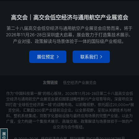
高交会｜高交会低空经济与通用航空产业展览会
第二十八届高交会低空经济与通用航空产业展览会应势而来，将于
2026年11月26-28日深圳盛大启幕，展会致力于打造集技术展示、
产业对接、政策解读与场景体验于一体的国际级产业枢纽。
展位预定
联系我们


友情链接
低空经济产业展览会
作为“中国科技第一展”的核心板块，2026年11月26-28日第二十八届高交会低
空经济与通用航空产业展览会紧扣国家战略性新兴产业培育导向，深度呼应深
圳打造“全球低空经济第一城”的战略布局。以前瞻视野，依托超过20,000m²展
览空间，汇聚超300家产业链前沿企业。以全景视野，呈现从关键技术与材
料、整机系统集成，到数字化基础设施与最终应用场景的完整产业链，以此为
广度，全力构建一个集技术展示、高端交易、政策解读与场景体验于一体的产
业交流与合作枢纽。
展
位
© 2010-2026
低空经济产业展
网站地图
沪ICP备2021025785号