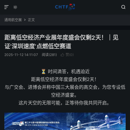



通用航空展
正文

距离低空经济产业展年度盛会仅剩2天！｜见
证‘深圳速度’点燃低空赛道
2025-11-12 14:11:07
阅读(281)
赞(
0
)

⏳ 时间滴答，机遇迫近
距离低空经济年度盛会仅剩2天！
与广交会、进博会并称中国三大展会的高交会，为您专设低
空经济盛宴。
这片天空的无限可能，正等待你我共同开启。