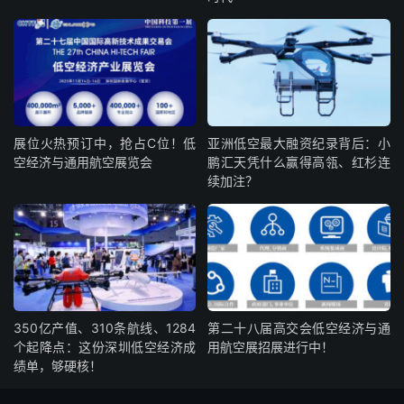
展位火热预订中，抢占C位！低
亚洲低空最大融资纪录背后：小
空经济与通用航空展览会
鹏汇天凭什么赢得高瓴、红杉连
续加注？
350亿产值、310条航线、1284
第二十八届高交会低空经济与通
个起降点：这份深圳低空经济成
用航空展招展进行中！
绩单，够硬核！