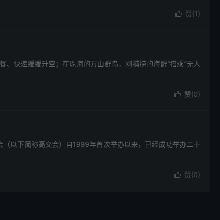
赞(
1
)

早餐、快递缓缓升空；在珠海的万山群岛，刚捕捞的海鲜“搭乘”无人
赞(
0
)

交易会（以下简称高交会）自1999年首次举办以来，已经成功举办二十
赞(
0
)
