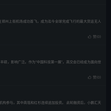
，在郑州上街机场成功首飞，成为迄今全球完成飞行的最大货运无人
赞(
0
)

丰硕，影响广泛。作为“中国科技第一展”，高交会已经成为面向世
赞(
0
)

机构参与，其中高瓴和红杉连续追加投资。 此轮融资后，小鹏汇天