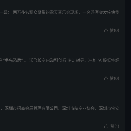
一幕： 两万多名观众聚集的露天音乐会现场，一名游客突发疾病倒
赞(
0
)

争先恐后” 。 沃飞长空启动科创板 IPO 辅导、冲刺 “A 股低空经
赞(
0
)

司、深圳市招商会展管理有限公司、深圳市航空业协会、深圳市宝安
赞(
1
)
