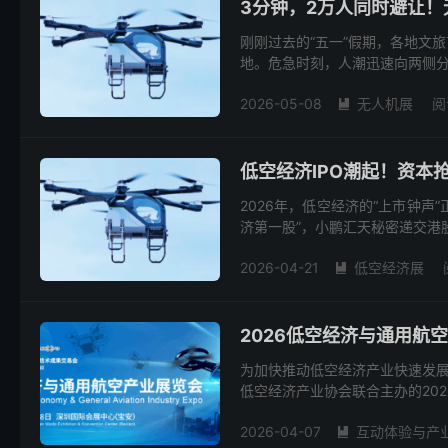
3分钟，2万人同时避让
刚刚过去的“五一”假期，各地文
地。危急时刻，人潮迅速向两侧分开
2026-05-08
无人机展
阅

低空经济IPO潮起！资本
2026年，低空经济的“上市钟声”
济第一股”，小鹏汇天秘密递交港股 
2026-04-21
低空经济展

2026低空经济与通用航
为加快推动低空经济产业快速发
低空经济产业协会联合主办的2026
2026-04-07
互动体验与产
