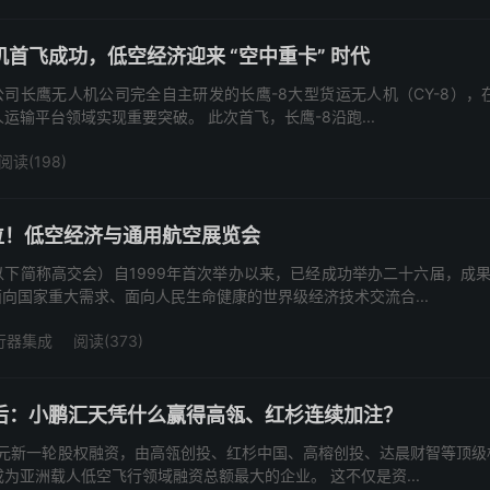
首飞成功，低空经济迎来 “空中重卡” 时代
公司长鹰无人机公司完全自主研发的长鹰-8大型货运无人机（CY-8）
人运输平台领域实现重要突破。 此次首飞，长鹰-8沿跑...
阅读(198)
位！低空经济与通用航空展览会
下简称高交会）自1999年首次举办以来，已经成功举办二十六届，成果
向国家重大需求、面向人民生命健康的世界级经济技术交流合...
行器集成
阅读(373)
后：小鹏汇天凭什么赢得高瓴、红杉连续加注？
元新一轮股权融资，由高瓴创投、红杉中国、高榕创投、达晨财智等顶级
为亚洲载人低空飞行领域融资总额最大的企业。 这不仅是资...