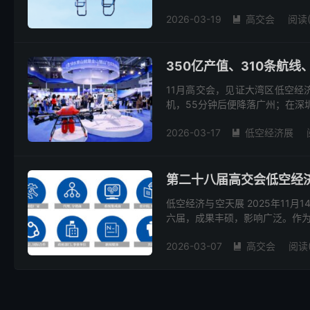
2026-03-19
高交会
阅读(

350亿产值、310条航
11月高交会，见证大湾区低空经
机，55分钟后便降落广州；在深圳
2026-03-17
低空经济展

第二十八届高交会低空经
低空经济与空天展 2025年11
六届，成果丰硕，影响广泛。作为“
2026-03-07
高交会
阅读(
