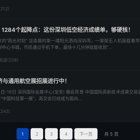
212)
线、1284个起降点：这份深圳低空经济成绩单，够硬核！
济的“高光时刻” 当清晨的第一缕阳光洒向深圳湾，一架架无人机装载着
中心书城，市民通过手机下单，最快十几分钟就能收到“...
阅读(238)
济与通用航空展招展进行中！
月14日-16日 深圳国际会展中心(宝安) 展会背景 中国国际高新技术成果
中国科技第一展”，高交会已经成为面向...
242)
1
2
3
4
下一页
共 5 页