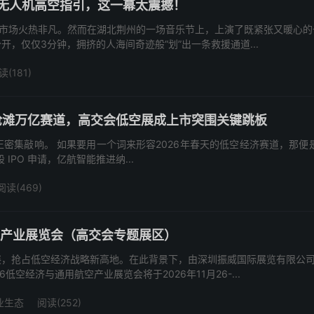
！无人机高空指引，这一幕太震撼！
旅市场火热非凡。然而在湖北荆州的一场音乐节上，上演了既紧张又暖心的
，仅仅3分钟，拥挤的人海间奇迹般“划”出一条救援通道...
读(181)
抢滩万亿赛道，高交会低空展成上市突围关键跳板
正密集敲响。 如果要用一个词来形容2026年春天的低空经济赛道，那便是 “
IPO 申请，亿航智能推进纳...
阅读(469)
空产业展览会（高交会专题展区）
展，抢占低空经济战略新高地。在此背景下，由深圳振威国际展览有限公
低空经济与通用航空产业展览会将于2026年11月26-...
业生态
阅读(252)