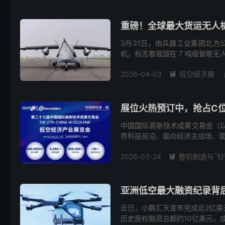
重磅！全球最大货运无人机
3月31日，由兵器工业集团北方
机，标志着我国在 7 吨级智能无
2026-04-03
低空经济展

展位火热预订中，抢占C
中国国际高新技术成果交易会（以
界科技前沿、面向经济主战场、面
2026-03-24
整机制造与飞

亚洲低空最大融资纪录背
近日，小鹏汇天宣布完成近2亿美
历史股权融资总额约10亿美元，成