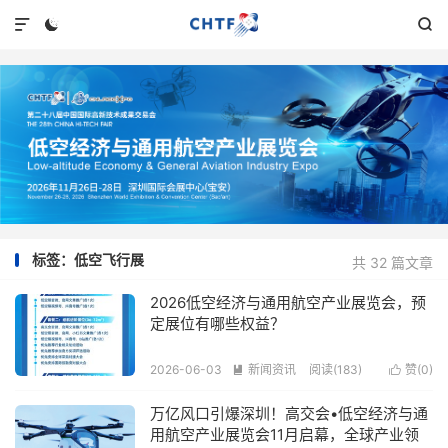



标签：低空飞行展
共 32 篇文章
2026低空经济与通用航空产业展览会，预
定展位有哪些权益？
2026-06-03
新闻资讯
阅读(183)
赞(
0
)


万亿风口引爆深圳！高交会•低空经济与通
用航空产业展览会11月启幕，全球产业领