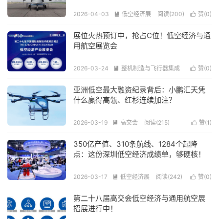
2026-04-03
低空经济展
阅读(200)
赞(
0
)


展位火热预订中，抢占C位！低空经济与通
用航空展览会
2026-03-24
整机制造与飞行器集成
赞(
0
)


阅读(375)
亚洲低空最大融资纪录背后：小鹏汇天凭
什么赢得高瓴、红杉连续加注？
2026-03-19
高交会
阅读(215)
赞(
1
)


350亿产值、310条航线、1284个起降
点：这份深圳低空经济成绩单，够硬核！
2026-03-17
低空经济展
阅读(242)
赞(
0
)


第二十八届高交会低空经济与通用航空展
招展进行中！