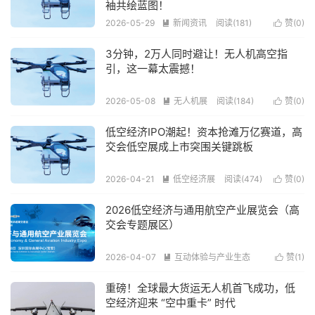
袖共绘蓝图！
2026-05-29
新闻资讯
阅读(181)
赞(
0
)


3分钟，2万人同时避让！无人机高空指
引，这一幕太震撼！
2026-05-08
无人机展
阅读(184)
赞(
0
)


低空经济IPO潮起！资本抢滩万亿赛道，高
交会低空展成上市突围关键跳板
2026-04-21
低空经济展
阅读(474)
赞(
0
)


2026低空经济与通用航空产业展览会（高
交会专题展区）
2026-04-07
互动体验与产业生态
赞(
1
)


阅读(256)
重磅！全球最大货运无人机首飞成功，低
空经济迎来 “空中重卡” 时代