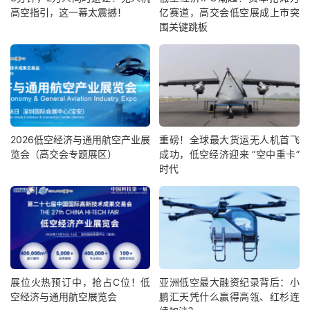
高空指引，这一幕太震撼！
亿赛道，高交会低空展成上市突
围关键跳板
2026低空经济与通用航空产业展
重磅！全球最大货运无人机首飞
览会（高交会专题展区）
成功，低空经济迎来 “空中重卡”
时代
展位火热预订中，抢占C位！低
亚洲低空最大融资纪录背后：小
空经济与通用航空展览会
鹏汇天凭什么赢得高瓴、红杉连