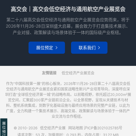
高交会｜高交会低空经济与通用航空产业展览会
第二十八届高交会低空经济与通用航空产业展览会应势而来，将于
2026年11月26-28日深圳盛大启幕，展会致力于打造集技术展示、
产业对接、政策解读与场景体验于一体的国际级产业枢纽。
展位预定
联系我们


友情链接
低空经济产业展览会
作为“中国科技第一展”的核心板块，2026年11月26-28日第二十八届高交会低
空经济与通用航空产业展览会紧扣国家战略性新兴产业培育导向，深度呼应深
圳打造“全球低空经济第一城”的战略布局。以前瞻视野，依托超过20,000m²展
览空间，汇聚超300家产业链前沿企业。以全景视野，呈现从关键技术与材
料、整机系统集成，到数字化基础设施与最终应用场景的完整产业链，以此为
广度，全力构建一个集技术展示、高端交易、政策解读与场景体验于一体的产
业交流与合作枢纽。
展
位
© 2010-2026
低空经济产业展
网站地图
沪ICP备2021025785号
预
请求次数：53 次，加载用时：0.293 秒，内存占用：31.22 MB