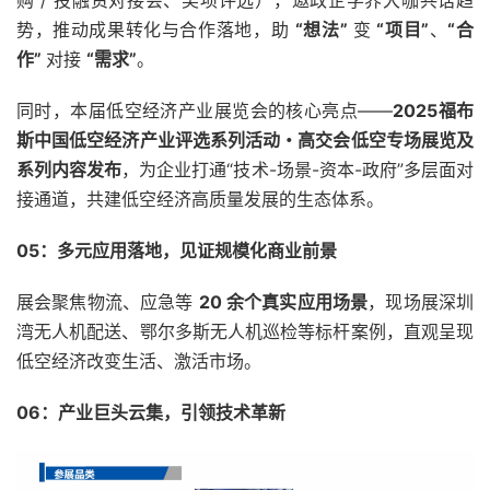
势，推动成果转化与合作落地，助
“想法”
变
“项目”
、
“合
作”
对接
“需求”
。
同时，本届低空经济产业展览会的核心亮点——
2025福布
斯中国低空经济产业评选系列活动・高交会低空专场展览
及
系列内容发布
，为企业打通“技术-场景-资本-政府”多层面对
接通道，共建低空经济高质量发展的生态体系。
05：
多元应用落地，
见证规模化商业前景
展会聚焦物流、应急等
20 余个真实应用场景
，现场展深圳
湾无人机配送、鄂尔多斯无人机巡检等标杆案例，直观呈现
低空经济改变生活、激活市场。
06：
产业巨头云集，
引领技术革新