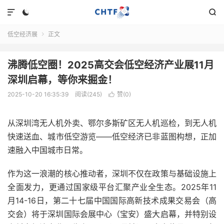



低空经济展
正文

沸腾低空圈！2025高交会低空经济产业展11月
深圳启幕，等你来掘金！
2025-10-20 16:35:39
阅读(245)
赞(
0
)

从深圳湾无人机外卖、鄂尔多斯矿区无人机巡检，到无人机
快速送血、城市低空游览——低空经济已非蓝图构想，正加
速融入中国城市日常。
作为这一浪潮的核心推动者，深圳不仅在政策与基础设施上
全面发力，更通过国家级平台汇聚产业全生态。2025年11
月14-16日，第二十七届中国国际高新技术成果交易会（高
交会）将于深圳国际会展中心（宝安）盛大启幕，并特别设