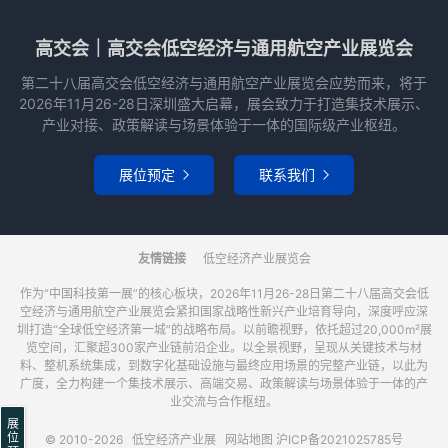
高交会｜高交会低空经济与通用航空产业展览会
第二十八届高交会低空经济与通用航空产业展览会应势而来，将于
2026年11月26-28日深圳盛大启幕，展会致力于打造集技术展示、
产业对接、政策解读与场景体验于一体的国际级产业枢纽。
展位预定
联系我们


友情链接
低空经济产业展览会
作为“中国科技第一展”的核心板块，2026年11月26-28日第二十八届高交会低
空经济与通用航空产业展览会紧扣国家战略性新兴产业培育导向，深度呼应深
圳打造“全球低空经济第一城”的战略布局。以前瞻视野，依托超过20,000m²展
览空间，汇聚超300家产业链前沿企业。以全景视野，呈现从关键技术与材
料、整机系统集成，到数字化基础设施与最终应用场景的完整产业链，以此为
广度，全力构建一个集技术展示、高端交易、政策解读与场景体验于一体的产
业交流与合作枢纽。
展
位
© 2010-2026
低空经济产业展
网站地图
沪ICP备2021025785号