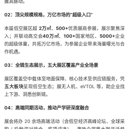
握其脉动。
02：
顶尖规模规格，
万亿市场的“超级入口”
本届低空展区超
2万㎡
、
500+
优质展商参展，展示聚焦深
入；并联动高交会
40万㎡
、
100+
国家地区、
5000+
企业
的超级体量，共拓万亿市场，为参展企业带来海量曝光与合
作机遇。
03：
全链生态展示，
五大展区覆盖产业全场景
展区覆盖空中载体至地面保障、核心技术至供应链服务，凭
五大板块
呈现低空生态；展无人机、eVTOL 等，助企业找
上下游、洞悉创新链。
04：
高端同期活动，
推动产学研深度融合
展会将办 20 余场高端活动（含低空经济高峰论坛、全球采
购 / 投融资对接会、奖项评选），邀政企学界大咖共话趋