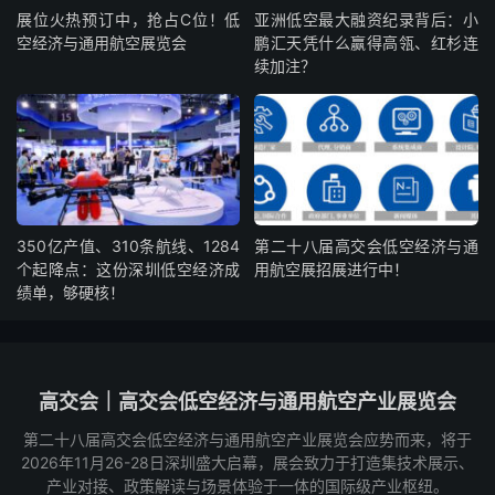
展位火热预订中，抢占C位！低
亚洲低空最大融资纪录背后：小
空经济与通用航空展览会
鹏汇天凭什么赢得高瓴、红杉连
续加注？
350亿产值、310条航线、1284
第二十八届高交会低空经济与通
个起降点：这份深圳低空经济成
用航空展招展进行中！
绩单，够硬核！
高交会｜高交会低空经济与通用航空产业展览会
第二十八届高交会低空经济与通用航空产业展览会应势而来，将于
2026年11月26-28日深圳盛大启幕，展会致力于打造集技术展示、
产业对接、政策解读与场景体验于一体的国际级产业枢纽。